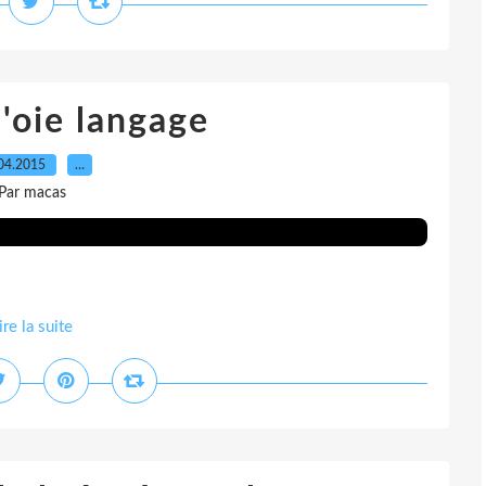
l'oie langage
04.2015
…
Par macas
ire la suite