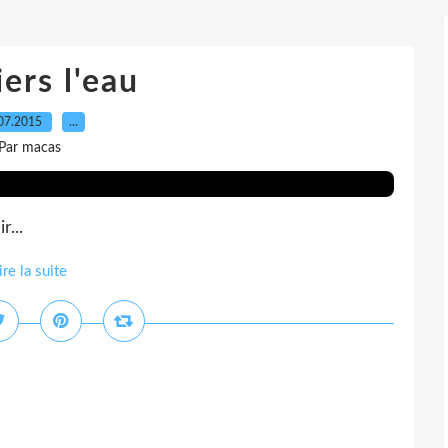
ers l'eau
07.2015
…
Par macas
r...
ire la suite