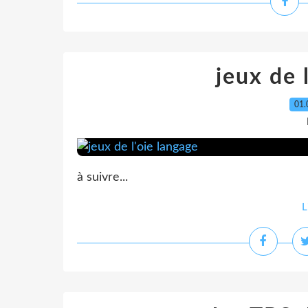
jeux de 
01.
à suivre...
L