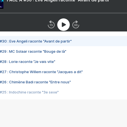
#30 : Eve Angeli raconte "Avant de partir"
#29 : MC Solaar raconte "Bouge de là"
28 : Lorie raconte "Je vais vite"
#27 : Christophe Willem raconte "Jacques a dit"
#26 : Chimène Badi raconte "Entre nous"
#25 : Indochine raconte "3e sexe"
#24 : Zaho raconte "C'est chelou"
#23 : Patrick Bruel raconte "Au café des délices"
#22 : Kyo raconte "Le chemin"