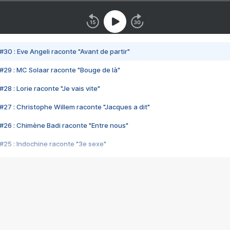
#30 : Eve Angeli raconte "Avant de partir"
#29 : MC Solaar raconte "Bouge de là"
28 : Lorie raconte "Je vais vite"
#27 : Christophe Willem raconte "Jacques a dit"
#26 : Chimène Badi raconte "Entre nous"
#25 : Indochine raconte "3e sexe"
#24 : Zaho raconte "C'est chelou"
#23 : Patrick Bruel raconte "Au café des délices"
#22 : Kyo raconte "Le chemin"
#21 : Nolwenn Leroy raconte "Cassé"